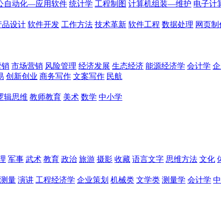
公自动化—应用软件
统计学
工程制图
计算机组装—维护
电子计
产品设计
软件开发
工作方法
技术革新
软件工程
数据处理
网页制
营销
市场营销
风险管理
经济发展
生态经济
能源经济学
会计学
企
易
创新创业
商务写作
文案写作
民航
逻辑思维
教师教育
美术
数学
中小学
理
军事
武术
教育
政治
旅游
摄影
收藏
语言文字
思维方法
文化
测量
演讲
工程经济学
企业策划
机械类
文学类
测量学
会计学
中