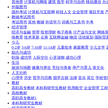
其他类
计算机与网络
建筑
医学
科学与自然
移动通信
办
外版图书
国外考试
计算机与互联网
科技人文
企业管理
项目开发
教辅考试用书
考试用书
其他
教辅
外语学习
词典与工具书
中考
经济管理
经济与金融
管理
投资理财
电子商务
IT产业与文化
网络
络教育
技术革新
众筹
互联网金融
物流
活动策划
国际贸
少儿
0-2岁
3-6岁
7-10岁
11-14岁
儿童绘本
家庭教育
少儿文学
励志与成功
职场
成功学
人际交往
心灵读物
成功心理
生活
旅游与地图
健康与养生
烹饪与美食
孕产与育儿
茶文化
人文社科
心理学
历史
哲学与宗教
国学古籍
法律
音乐
其它
学校管
教材
高职高专教材
本科和研究生教材
民用航空
企业管理
工程
高校教材
高职高专教材1
本科和研究生教材